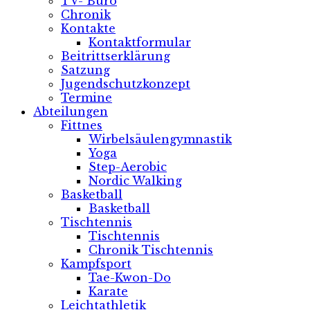
TV- Büro
Chronik
Kontakte
Kontaktformular
Beitrittserklärung
Satzung
Jugendschutzkonzept
Termine
Abteilungen
Fittnes
Wirbelsäulengymnastik
Yoga
Step-Aerobic
Nordic Walking
Basketball
Basketball
Tischtennis
Tischtennis
Chronik Tischtennis
Kampfsport
Tae-Kwon-Do
Karate
Leichtathletik