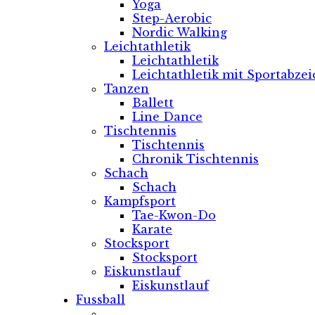
Yoga
Step-Aerobic
Nordic Walking
Leichtathletik
Leichtathletik
Leichtathletik mit Sportabze
Tanzen
Ballett
Line Dance
Tischtennis
Tischtennis
Chronik Tischtennis
Schach
Schach
Kampfsport
Tae-Kwon-Do
Karate
Stocksport
Stocksport
Eiskunstlauf
Eiskunstlauf
Fussball