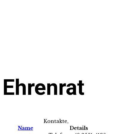
Abteilungen und Sportgruppen
Ehrenrat
Trainer Fussball
Platzwart
TV-Bus Reservierung
Ehrenrat
Kontakte,
Name
Details