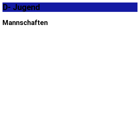
D- Jugend
Mannschaften
1 Mannschaft
2 Mannschaft
Damenmannschaft
A- Jugend
B- Jugend
C- Jugend
D- Jugend
D2- Jugend
E1- Jugend
E2- Jugend
F1- Jugend
F2- Jugend