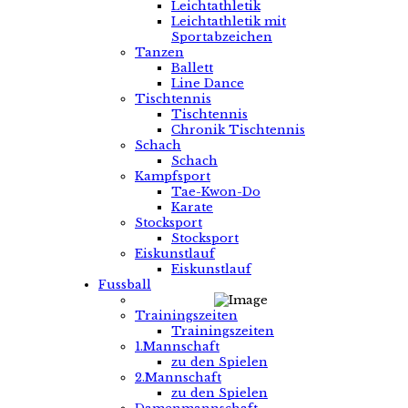
Leichtathletik
Leichtathletik mit
Sportabzeichen
Tanzen
Ballett
Line Dance
Tischtennis
Tischtennis
Chronik Tischtennis
Schach
Schach
Kampfsport
Tae-Kwon-Do
Karate
Stocksport
Stocksport
Eiskunstlauf
Eiskunstlauf
Fussball
Trainingszeiten
Trainingszeiten
1.Mannschaft
zu den Spielen
2.Mannschaft
zu den Spielen