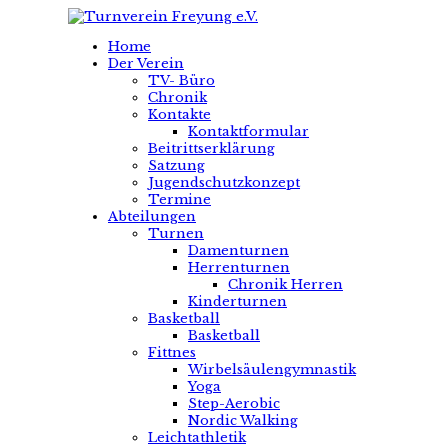
Home
Der Verein
TV- Büro
Chronik
Kontakte
Kontaktformular
Beitrittserklärung
Satzung
Jugendschutzkonzept
Termine
Abteilungen
Turnen
Damenturnen
Herrenturnen
Chronik Herren
Kinderturnen
Basketball
Basketball
Fittnes
Wirbelsäulengymnastik
Yoga
Step-Aerobic
Nordic Walking
Leichtathletik