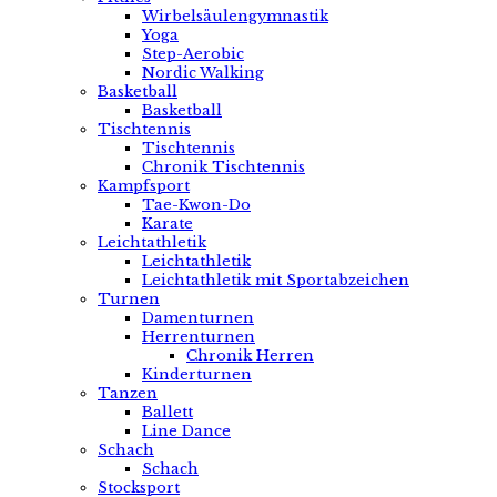
Wirbelsäulengymnastik
Yoga
Step-Aerobic
Nordic Walking
Basketball
Basketball
Tischtennis
Tischtennis
Chronik Tischtennis
Kampfsport
Tae-Kwon-Do
Karate
Leichtathletik
Leichtathletik
Leichtathletik mit Sportabzeichen
Turnen
Damenturnen
Herrenturnen
Chronik Herren
Kinderturnen
Tanzen
Ballett
Line Dance
Schach
Schach
Stocksport