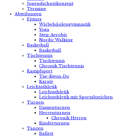
Jugendschutzkonzept
Termine
Abteilungen
Fittnes
Wirbelsäulengymnastik
Yoga
Step-Aerobic
Nordic Walking
Basketball
Basketball
Tischtennis
Tischtennis
Chronik Tischtennis
Kampfsport
Tae-Kwon-Do
Karate
Leichtathletik
Leichtathletik
Leichtathletik mit Sportabzeichen
Turnen
Damenturnen
Herrenturnen
Chronik Herren
Kinderturnen
Tanzen
Ballett