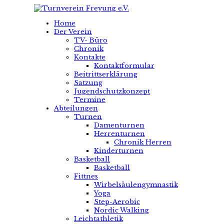
Home
Der Verein
TV- Büro
Chronik
Kontakte
Kontaktformular
Beitrittserklärung
Satzung
Jugendschutzkonzept
Termine
Abteilungen
Turnen
Damenturnen
Herrenturnen
Chronik Herren
Kinderturnen
Basketball
Basketball
Fittnes
Wirbelsäulengymnastik
Yoga
Step-Aerobic
Nordic Walking
Leichtathletik