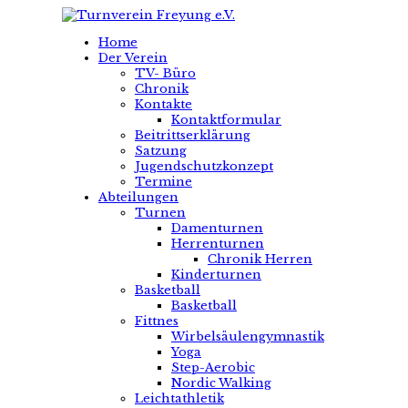
Home
Der Verein
TV- Büro
Chronik
Kontakte
Kontaktformular
Beitrittserklärung
Satzung
Jugendschutzkonzept
Termine
Abteilungen
Turnen
Damenturnen
Herrenturnen
Chronik Herren
Kinderturnen
Basketball
Basketball
Fittnes
Wirbelsäulengymnastik
Yoga
Step-Aerobic
Nordic Walking
Leichtathletik