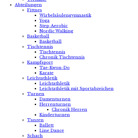
Abteilungen
Fittnes
Wirbelsäulengymnastik
Yoga
Step-Aerobic
Nordic Walking
Basketball
Basketball
Tischtennis
Tischtennis
Chronik Tischtennis
Kampfsport
Tae-Kwon-Do
Karate
Leichtathletik
Leichtathletik
Leichtathletik mit Sportabzeichen
Turnen
Damenturnen
Herrenturnen
Chronik Herren
Kinderturnen
Tanzen
Ballett
Line Dance
Schach