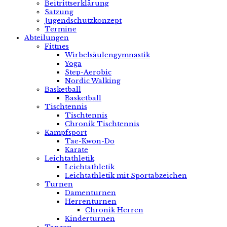
Beitrittserklärung
Satzung
Jugendschutzkonzept
Termine
Abteilungen
Fittnes
Wirbelsäulengymnastik
Yoga
Step-Aerobic
Nordic Walking
Basketball
Basketball
Tischtennis
Tischtennis
Chronik Tischtennis
Kampfsport
Tae-Kwon-Do
Karate
Leichtathletik
Leichtathletik
Leichtathletik mit Sportabzeichen
Turnen
Damenturnen
Herrenturnen
Chronik Herren
Kinderturnen