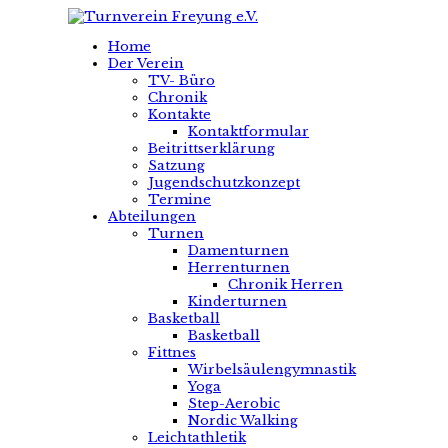
Home
Der Verein
TV- Büro
Chronik
Kontakte
Kontaktformular
Beitrittserklärung
Satzung
Jugendschutzkonzept
Termine
Abteilungen
Turnen
Damenturnen
Herrenturnen
Chronik Herren
Kinderturnen
Basketball
Basketball
Fittnes
Wirbelsäulengymnastik
Yoga
Step-Aerobic
Nordic Walking
Leichtathletik