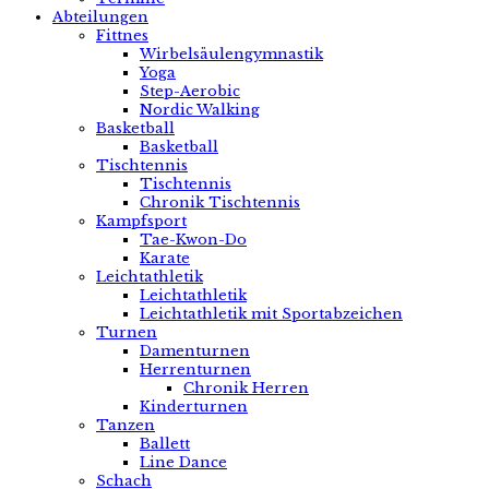
Abteilungen
Fittnes
Wirbelsäulengymnastik
Yoga
Step-Aerobic
Nordic Walking
Basketball
Basketball
Tischtennis
Tischtennis
Chronik Tischtennis
Kampfsport
Tae-Kwon-Do
Karate
Leichtathletik
Leichtathletik
Leichtathletik mit Sportabzeichen
Turnen
Damenturnen
Herrenturnen
Chronik Herren
Kinderturnen
Tanzen
Ballett
Line Dance
Schach