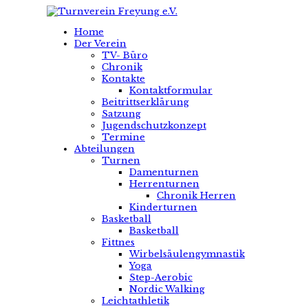
Home
Der Verein
TV- Büro
Chronik
Kontakte
Kontaktformular
Beitrittserklärung
Satzung
Jugendschutzkonzept
Termine
Abteilungen
Turnen
Damenturnen
Herrenturnen
Chronik Herren
Kinderturnen
Basketball
Basketball
Fittnes
Wirbelsäulengymnastik
Yoga
Step-Aerobic
Nordic Walking
Leichtathletik