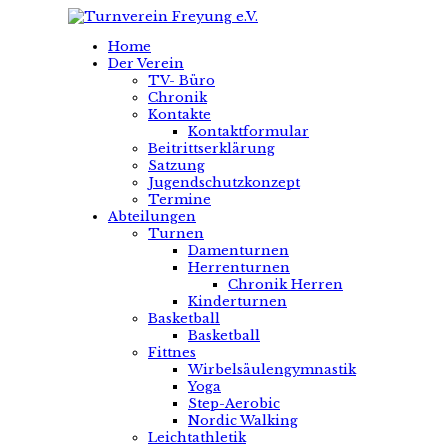
Home
Der Verein
TV- Büro
Chronik
Kontakte
Kontaktformular
Beitrittserklärung
Satzung
Jugendschutzkonzept
Termine
Abteilungen
Turnen
Damenturnen
Herrenturnen
Chronik Herren
Kinderturnen
Basketball
Basketball
Fittnes
Wirbelsäulengymnastik
Yoga
Step-Aerobic
Nordic Walking
Leichtathletik