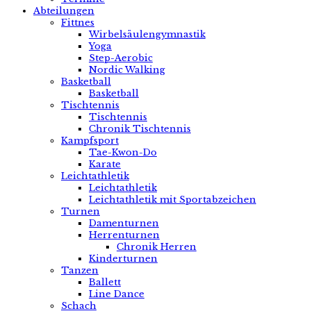
Abteilungen
Fittnes
Wirbelsäulengymnastik
Yoga
Step-Aerobic
Nordic Walking
Basketball
Basketball
Tischtennis
Tischtennis
Chronik Tischtennis
Kampfsport
Tae-Kwon-Do
Karate
Leichtathletik
Leichtathletik
Leichtathletik mit Sportabzeichen
Turnen
Damenturnen
Herrenturnen
Chronik Herren
Kinderturnen
Tanzen
Ballett
Line Dance
Schach