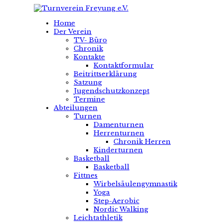
Home
Der Verein
TV- Büro
Chronik
Kontakte
Kontaktformular
Beitrittserklärung
Satzung
Jugendschutzkonzept
Termine
Abteilungen
Turnen
Damenturnen
Herrenturnen
Chronik Herren
Kinderturnen
Basketball
Basketball
Fittnes
Wirbelsäulengymnastik
Yoga
Step-Aerobic
Nordic Walking
Leichtathletik