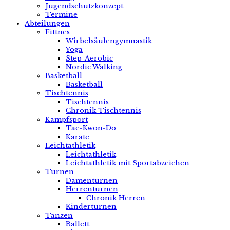
Jugendschutzkonzept
Termine
Abteilungen
Fittnes
Wirbelsäulengymnastik
Yoga
Step-Aerobic
Nordic Walking
Basketball
Basketball
Tischtennis
Tischtennis
Chronik Tischtennis
Kampfsport
Tae-Kwon-Do
Karate
Leichtathletik
Leichtathletik
Leichtathletik mit Sportabzeichen
Turnen
Damenturnen
Herrenturnen
Chronik Herren
Kinderturnen
Tanzen
Ballett