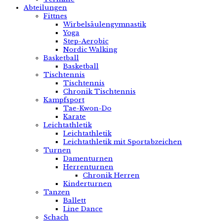
Abteilungen
Fittnes
Wirbelsäulengymnastik
Yoga
Step-Aerobic
Nordic Walking
Basketball
Basketball
Tischtennis
Tischtennis
Chronik Tischtennis
Kampfsport
Tae-Kwon-Do
Karate
Leichtathletik
Leichtathletik
Leichtathletik mit Sportabzeichen
Turnen
Damenturnen
Herrenturnen
Chronik Herren
Kinderturnen
Tanzen
Ballett
Line Dance
Schach