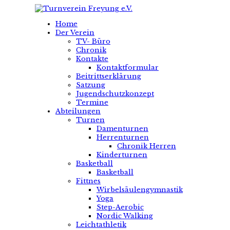
Home
Der Verein
TV- Büro
Chronik
Kontakte
Kontaktformular
Beitrittserklärung
Satzung
Jugendschutzkonzept
Termine
Abteilungen
Turnen
Damenturnen
Herrenturnen
Chronik Herren
Kinderturnen
Basketball
Basketball
Fittnes
Wirbelsäulengymnastik
Yoga
Step-Aerobic
Nordic Walking
Leichtathletik