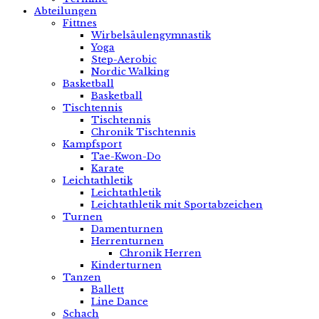
Abteilungen
Fittnes
Wirbelsäulengymnastik
Yoga
Step-Aerobic
Nordic Walking
Basketball
Basketball
Tischtennis
Tischtennis
Chronik Tischtennis
Kampfsport
Tae-Kwon-Do
Karate
Leichtathletik
Leichtathletik
Leichtathletik mit Sportabzeichen
Turnen
Damenturnen
Herrenturnen
Chronik Herren
Kinderturnen
Tanzen
Ballett
Line Dance
Schach