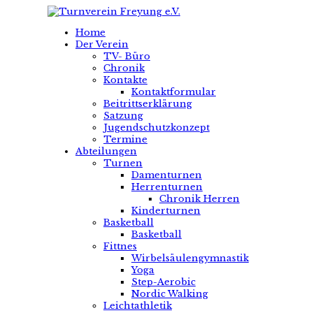
Home
Der Verein
TV- Büro
Chronik
Kontakte
Kontaktformular
Beitrittserklärung
Satzung
Jugendschutzkonzept
Termine
Abteilungen
Turnen
Damenturnen
Herrenturnen
Chronik Herren
Kinderturnen
Basketball
Basketball
Fittnes
Wirbelsäulengymnastik
Yoga
Step-Aerobic
Nordic Walking
Leichtathletik