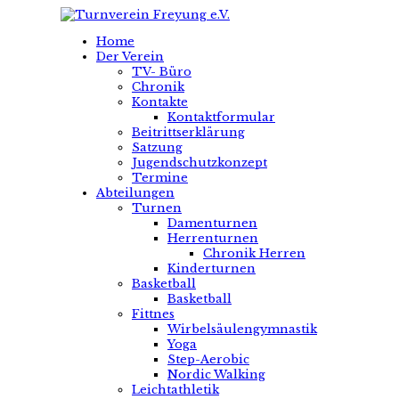
Home
Der Verein
TV- Büro
Chronik
Kontakte
Kontaktformular
Beitrittserklärung
Satzung
Jugendschutzkonzept
Termine
Abteilungen
Turnen
Damenturnen
Herrenturnen
Chronik Herren
Kinderturnen
Basketball
Basketball
Fittnes
Wirbelsäulengymnastik
Yoga
Step-Aerobic
Nordic Walking
Leichtathletik