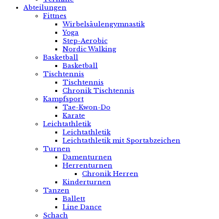
Abteilungen
Fittnes
Wirbelsäulengymnastik
Yoga
Step-Aerobic
Nordic Walking
Basketball
Basketball
Tischtennis
Tischtennis
Chronik Tischtennis
Kampfsport
Tae-Kwon-Do
Karate
Leichtathletik
Leichtathletik
Leichtathletik mit Sportabzeichen
Turnen
Damenturnen
Herrenturnen
Chronik Herren
Kinderturnen
Tanzen
Ballett
Line Dance
Schach