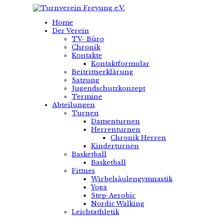
Home
Der Verein
TV- Büro
Chronik
Kontakte
Kontaktformular
Beitrittserklärung
Satzung
Jugendschutzkonzept
Termine
Abteilungen
Turnen
Damenturnen
Herrenturnen
Chronik Herren
Kinderturnen
Basketball
Basketball
Fittnes
Wirbelsäulengymnastik
Yoga
Step-Aerobic
Nordic Walking
Leichtathletik