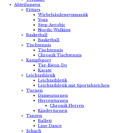
Abteilungen
Fittnes
Wirbelsäulengymnastik
Yoga
Step-Aerobic
Nordic Walking
Basketball
Basketball
Tischtennis
Tischtennis
Chronik Tischtennis
Kampfsport
Tae-Kwon-Do
Karate
Leichtathletik
Leichtathletik
Leichtathletik mit Sportabzeichen
Turnen
Damenturnen
Herrenturnen
Chronik Herren
Kinderturnen
Tanzen
Ballett
Line Dance
Schach