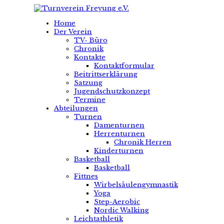
Home
Der Verein
TV- Büro
Chronik
Kontakte
Kontaktformular
Beitrittserklärung
Satzung
Jugendschutzkonzept
Termine
Abteilungen
Turnen
Damenturnen
Herrenturnen
Chronik Herren
Kinderturnen
Basketball
Basketball
Fittnes
Wirbelsäulengymnastik
Yoga
Step-Aerobic
Nordic Walking
Leichtathletik