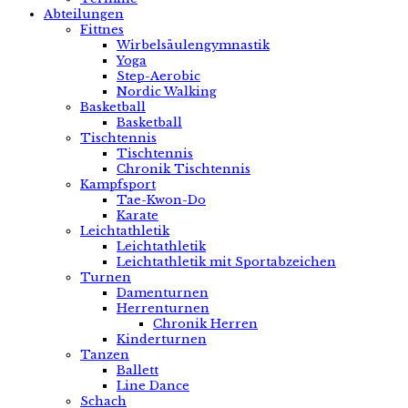
Abteilungen
Fittnes
Wirbelsäulengymnastik
Yoga
Step-Aerobic
Nordic Walking
Basketball
Basketball
Tischtennis
Tischtennis
Chronik Tischtennis
Kampfsport
Tae-Kwon-Do
Karate
Leichtathletik
Leichtathletik
Leichtathletik mit Sportabzeichen
Turnen
Damenturnen
Herrenturnen
Chronik Herren
Kinderturnen
Tanzen
Ballett
Line Dance
Schach