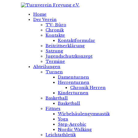
Home
Der Verein
TV- Büro
Chronik
Kontakte
Kontaktformular
Beitrittserklärung
Satzung
Jugendschutzkonzept
Termine
Abteilungen
Turnen
Damenturnen
Herrenturnen
Chronik Herren
Kinderturnen
Basketball
Basketball
Fittnes
Wirbelsäulengymnastik
Yoga
Step-Aerobic
Nordic Walking
Leichtathletik