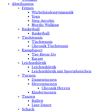
Abteilungen
Fittnes
Wirbelsäulengymnastik
Yoga
Step-Aerobic
Nordic Walking
Basketball
Basketball
Tischtennis
Tischtennis
Chronik Tischtennis
Kampfsport
Tae-Kwon-Do
Karate
Leichtathletik
Leichtathletik
Leichtathletik mit Sportabzeichen
Turnen
Damenturnen
Herrenturnen
Chronik Herren
Kinderturnen
Tanzen
Ballett
Line Dance
Schach